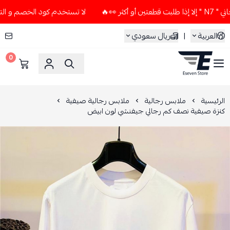
🔥
لا تستخدم كود الخصم و التوصيل المجاني " N7 " إلا إذا طل
العربية
|
ريال سعودي
0
ESEVEN STORE
الرئيسية
ملابس رجالية
ملابس رجالية صيفية
كنزة صيفية نصف كم رجالي جيفنشي لون ابيض