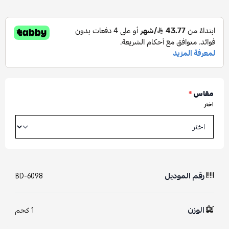
مقاس
*
اختر
رقم الموديل
BD-6098
الوزن
1 كجم