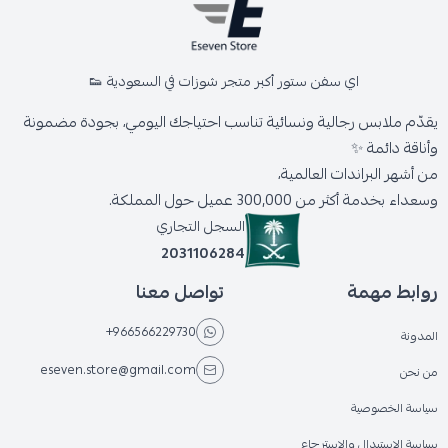
اي سفن ستور أكبر متجر شوزات في السعودية 👟
يقدّم ملابس رجالية ونسائية تناسب احتياجك اليومي، بجودة مضمونة
وأناقة دائمة ✨
من أشهر البراندات العالمية،
وسعداء بخدمة أكثر من 300,000 عميل حول المملكة.
السجل التجاري
2031106284
روابط مهمة
تواصل معنا
+966566229730
المدونة
eseven.store@gmail.com
من نحن
سياسة الخصوصية
سياسة الاستبدال والاسترجاع