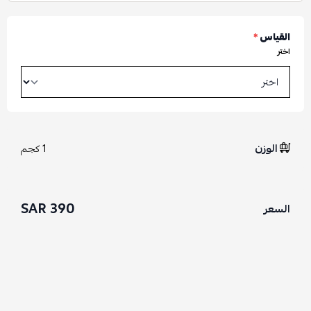
القياس
*
اختر
الوزن
1 كجم
390 SAR
السعر