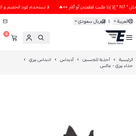
 👀🔥
لا تستخدم كود الخصم و التوصيل المجاني " N7 " إلا إذا
العربية
|
ريال سعودي
0
ESEVEN STORE
الرئيسية
أحذية للجنسين
أديداس
اديداس ييزي
حذاء ييزي - عاكس