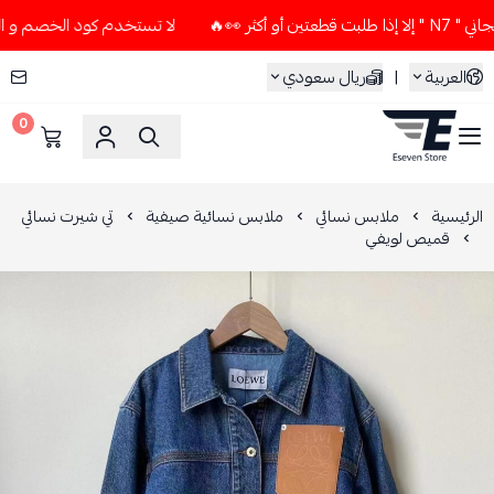
 👀🔥
لا تستخدم كود الخصم و التوصيل المجاني " N7 " إلا إذا 
العربية
|
ريال سعودي
0
ESEVEN STORE
الرئيسية
ملابس نسائي
ملابس نسائية صيفية
تي شيرت نسائي
قميص لويفي