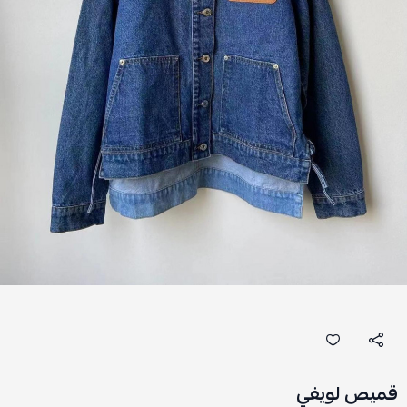
قميص لويفي