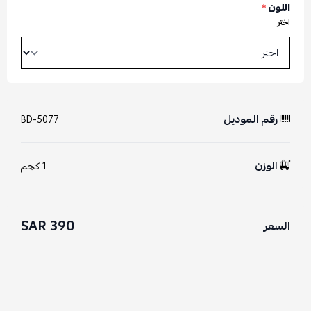
اللون
*
اختر
رقم الموديل
BD-5077
الوزن
1 كجم
390 SAR
السعر