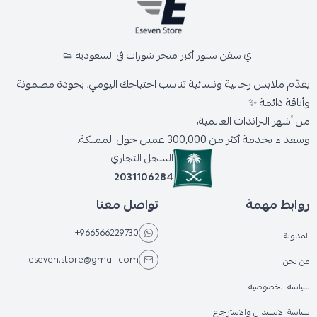
اي سفن ستور أكبر متجر شوزات في السعودية 👟
يقدّم ملابس رجالية ونسائية تناسب احتياجك اليومي، بجودة مضمونة
وأناقة دائمة ✨
من أشهر البراندات العالمية،
وسعداء بخدمة أكثر من 300,000 عميل حول المملكة.
السجل التجاري
2031106284
روابط مهمة
تواصل معنا
+966566229730
المدونة
eseven.store@gmail.com
من نحن
سياسة الخصوصية
سياسة الاستبدال والاسترجاع