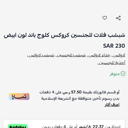
شبشب فلات للجنسين كروكس كلوج باند لون ابيض
230 SAR
كروكس ,
حذاء كروكس ,
شبشب للجنسين ,
شبشب كروكس ,
أحذية للجنسين ,
متوفر
أو قسم فاتورتك بقيمة
57.50 ر.س
على
4
دفعات
بدون رسوم تأخير، متوافقة مع الشريعة الإسلامية
اعرف أكثر