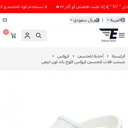
🔥
لا تستخدم كود الخصم و التوصيل المجاني " N7 " إلا إذا طلب
العربية
|
ريال سعودي
0
ESEVEN STORE
الرئيسية
أحذية للجنسين
كروكس
شبشب فلات للجنسين كروكس كلوج باند لون ابيض