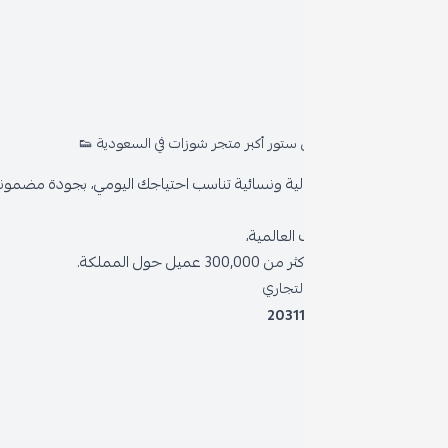
روابط
المدون
ستور أكبر متجر شوزات في السعودية 👟
من ن
ية ونسائية تناسب احتياجك اليومي، بجودة مضمونة وأناقة دائمة
سياسة
العالمية،
سياسة 
 حول المملكة.
الشروط
لتجاري
2031
خدمة د
برنامج
نظام ا