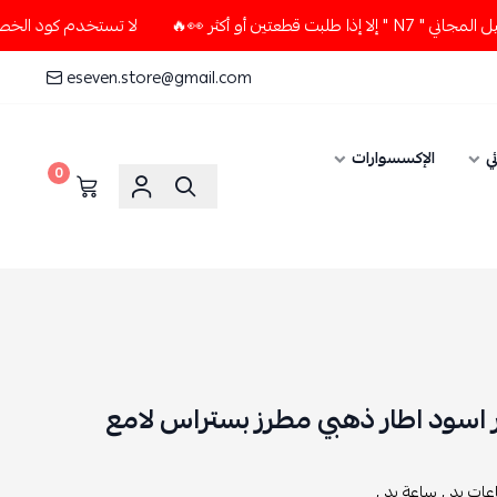
لا تستخدم كود الخصم و التوصيل المجاني " N7 " إلا إذا طلبت قطعتين أو أكثر 👀🔥
eseven.store@gmail.com
0
بي مطرز بستراس لامع