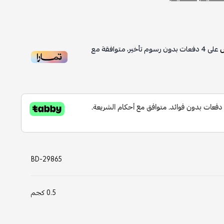
 تأخير، متوافقة مع
BD-29865
0.5 كجم