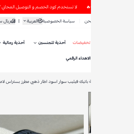
لا تستخدم كود الخصم و التوصيل المجاني " N7 " إلا إذا طلبت قطعتين أو أكثر 👀🔥
العربية
|
ريال سعودي
حن
سياسة الخصوصية
تخفيضات
أحذية للجنسين
أحذية رجالية
أحذية نسائية
ESE
الاهداء الرقمي
باتيك فيليب سوار اسود اطار ذهبي مطرز بستراس لامع