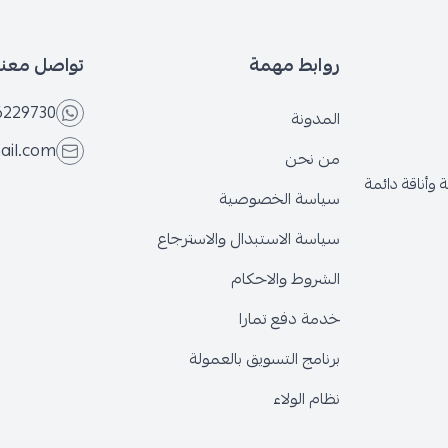
 مهمة
تواصل معنا
+966566229730
ة
eseven.store@gmail.com
حن
 الخصوصية
الاستبدال والاسترجاع
 والاحكام
فع تمارا
 التسويق بالعمولة
لولاء