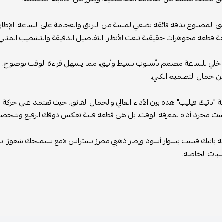
 يضفي لمسة من البريق والفخامة على الساعة. الإطار مطرز بستراس لامع يضي
فت الأنظار. التفاصيل الدقيقة والتشطيب المثالي يعكسان الحرفية العالية الت
ب بسيط وأنيق، مما يسهل قراءة الوقت بوضوح. العقارب والمؤشرات الذهبية 
لأداء العالي والجمال الفائق، حيث تعتمد على حركة ميكانيكية دقيقة تضمن ل
وقت، بل هي قطعة فنية تعكس ذوقك الرفيع وشخصيتك المتميزة.
د وإطار ذهبي مطرز بستراس لامع سيمنحك شعورًا بالفخامة والثقة، ويضيف لمسة