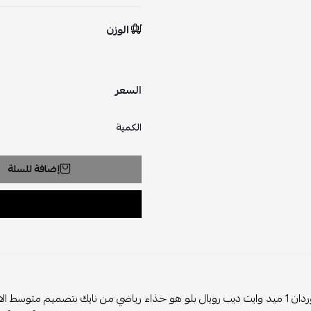
الوزن
السعر
الكمية
إضافة للسلة
نايك إير جوردان 1 ميد وايت ديب رويال بلو هو حذاء رياضي من نايك بتصميم متو