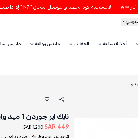
لا تستخدم كود الخصم و التوصيل المجاني " N7 " إلا إذا طلبت قطعتين أو أكثر 👀🔥
سعودي
أحذية نسائية
الحقائب
ملابس رجالية
ملابس نسائ
نايك اير جوردن 1 ميد وايت ديب رويال بلو
449 SAR
1,200 SAR
الاحذية ,
Air Jordan ,
حذاء رياضي ,
اير