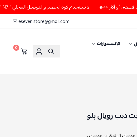
لا تستخدم كود الخصم و التوصيل المجاني " N7 " إلا إذا طلبت قطعتين أو أكثر 👀🔥
eseven.store@gmail.com
ي
الإكسسوارات
0
 جوردان 1 ,
نايك اير جوردان ,