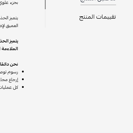
بجزء علوي 
تقييمات المنتج
يتميز الحذ
العميق لإض
يتميز الحذ
الملاءمة ال
نحن دائمً
رسوم توص
إرجاع مجاني خلال 14 يومًا (لا يشمل القط
كل عمليات