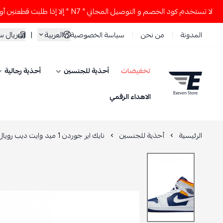
ستخدم كود الخصم و التوصيل المجاني " N7 " إلا إذا طلبت قطعتين أو أكثر 👀🔥
العربية
|
ريال 
المدونة
من نحن
سياسة الخصوصية
تخفيضات
أحذية للجنسين
أحذية رجالية
ESEVEN STORE
الاهداء الرقمي
الرئيسية
أحذية للجنسين
نايك اير جوردن 1 ميد وايت ديب رويال بلو