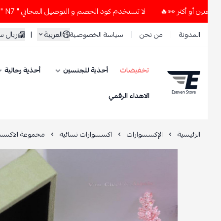
لا تستخدم كود الخصم و التوصيل المجاني " N7 " إلا إذا طلبت قطعتين أو أكثر 👀🔥
العربية
|
ريال سعود
المدونة
من نحن
سياسة الخصوصية
تخفيضات
أحذية للجنسين
أحذية رجالية
ESEVEN STORE
الاهداء الرقمي
الرئيسية
الإكسسوارات
اكسسوارات نسائية
مجموعة الاكسسوارات 