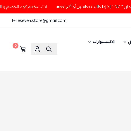
لا تستخدم كود الخصم و التوصيل المجاني " N7 " إلا إذا طلبت قطعتين أو أكث
eseven.store@gmail.com
الإكسسوارات
0