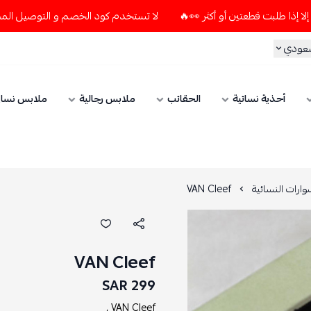
لا تستخدم كود الخصم و التوصيل المجاني " N7 " إلا إذا طلبت قطعتين أو أكثر 👀🔥
ي
أحذية نسائية
الحقائب
ملابس رجالية
ملابس نسائي
النسائية
VAN CIeef
VAN CIeef
299 SAR
VAN CIeef ,