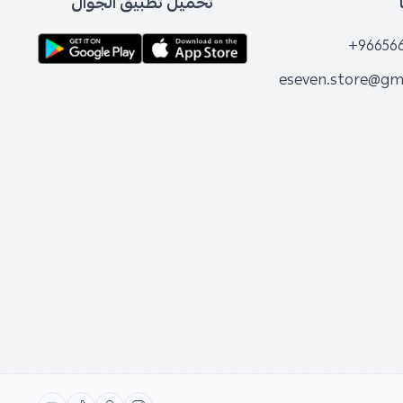
تحميل تطبيق الجوال
+96656
eseven.store@gm