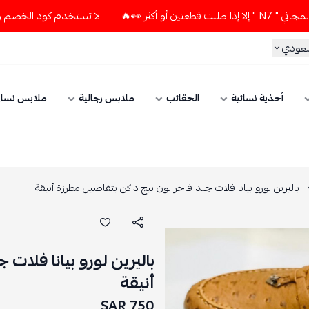
🔥
لا تستخدم كود الخصم و التوصيل المجاني " N7 " إلا إذا طلب
سعودي
أحذية نسائية
الحقائب
ملابس رجالية
ملابس نسائ
باليرين لورو بيانا فلات جلد فاخر لون بيج داكن بتفاصيل مطرزة أنيقة
باليرين لورو بيانا فلات
أنيقة
750 SAR