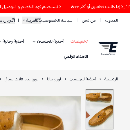
لا تستخدم كود الخصم و التوصيل المجاني " N7 " إلا إذا طلبت قطعتين أو أكثر 👀
العربية
|
ريال 
المدونة
من نحن
سياسة الخصوصية
تخفيضات
أحذية للجنسين
أحذية رجالية
ESEVEN STORE
الاهداء الرقمي
الرئيسية
أحذية للجنسين
لورو بيانا
لورو بيانا فلات نسائي