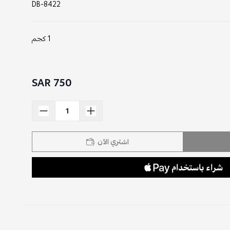
DB-8422
1 كجم
750 SAR
اشتري الآن