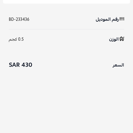
رقم الموديل
BD-233436
الوزن
0.5 كجم
430 SAR
السعر