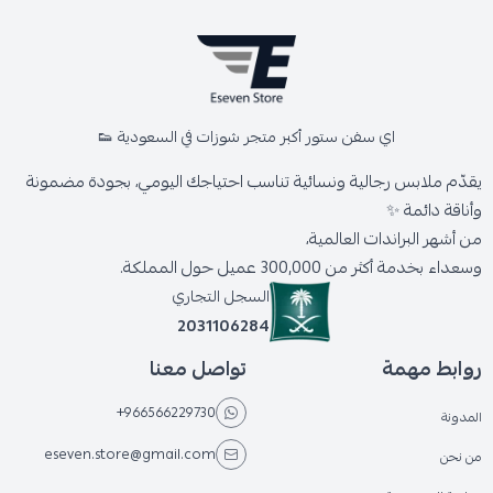
اي سفن ستور أكبر متجر شوزات في السعودية 👟
يقدّم ملابس رجالية ونسائية تناسب احتياجك اليومي، بجودة مضمونة
وأناقة دائمة ✨
من أشهر البراندات العالمية،
وسعداء بخدمة أكثر من 300,000 عميل حول المملكة.
السجل التجاري
2031106284
روابط مهمة
تواصل معنا
+966566229730
المدونة
eseven.store@gmail.com
من نحن