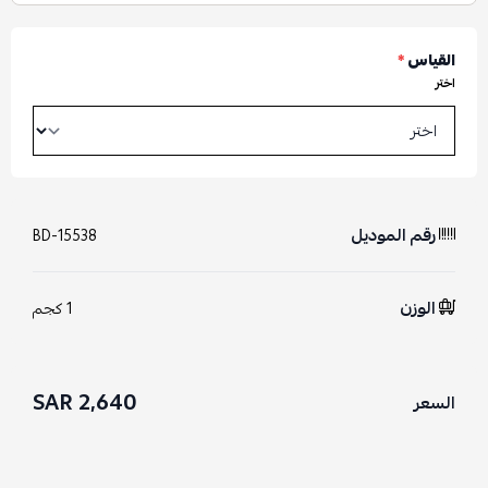
القياس
*
اختر
رقم الموديل
BD-15538
الوزن
1 كجم
2,640 SAR
السعر