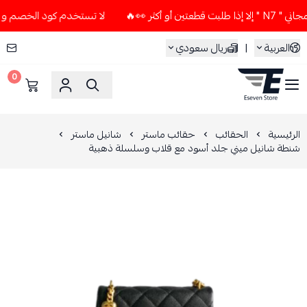
كثر 👀🔥
لا تستخدم كود الخصم و التوصيل المجاني " N7 " إلا إ
العربية
|
ريال سعودي
0
ESEVEN STORE
الرئيسية
الحقائب
حقائب ماستر
شانيل ماستر
شنطة شانيل ميني جلد أسود مع قلاب وسلسلة ذهبية