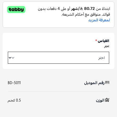
القياس
*
اختر
رقم الموديل
BD-5011
الوزن
0.5 كجم