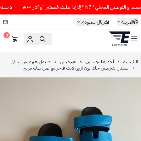
 " N7 " إلا إذا طلبت قطعتين أو أكثر 👀🔥
لا تستخدم كود الخ
العربية
|
ريال سعودي
0
ESEVEN STORE
الرئيسية
أحذية للجنسين
هيرميس
صندل هيرميس نسائي
صندل هيرمس جلد لون أزرق لايت فاخر مع نعل بلاك مريح