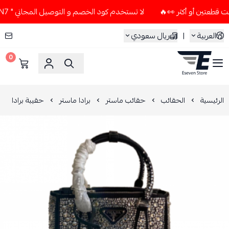
لا تستخدم كود الخصم و التوصيل المجاني " N7 " إلا إذا طلبت قطعتين أو أكثر 👀🔥
العربية
|
ريال سعودي
0
ESEVEN STORE
الرئيسية
الحقائب
حقائب ماستر
برادا ماستر
حقيبة برادا