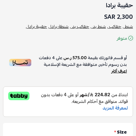
حقيبة برادا
2,300 SAR
شنط ,
حقائب ,
شنط يد ,
حقائب يد ,
شنطة برادا ,
حقيبة برادا ,
متوفر
أو قسم فاتورتك بقيمة
575.00 ر.س
على
4
دفعات
بدون رسوم تأخير، متوافقة مع الشريعة الإسلامية
اعرف أكثر
*
Size