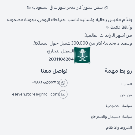
اي سفن ستور أكبر متجر شوزات في السعودية 👟
يقدّم ملابس رجالية ونسائية تناسب احتياجك اليومي، بجودة مضمونة
وأناقة دائمة ✨
من أشهر البراندات العالمية،
وسعداء بخدمة أكثر من 300,000 عميل حول المملكة.
السجل التجاري
2031106284
روابط مهمة
تواصل معنا
+966566229730
المدونة
eseven.store@gmail.com
من نحن
سياسة الخصوصية
سياسة الاستبدال والاسترجاع
الشروط والاحكام