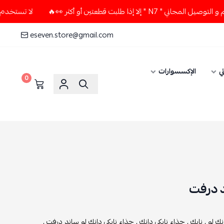
 طلبت قطعتين أو أكثر 👀🔥
لا تستخدم كود الخصم و التوصيل الم
eseven.store@gmail.com
ي
الإكسسوارات
0
د درفت
نك لو ,
نايك ,
حذاء نايكي دانك ,
حذاء نايكي دانك لو ساند درفت ,