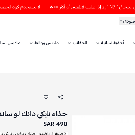
 👀🔥
لا تستخدم كود الخصم و التوصيل المجاني " N7 " إلا إذا
سعودي
أحذية نسائية
الحقائب
ملابس رجالية
ملابس نسائ
حذاء نايكي دانك لو سان
490 SAR
الأحذية الرياضية ,
حذاء رياضي ,
نايكي دا