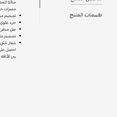
مثاليًا للم
مميزات حذا
تقييمات المنتج
تصميم مميز
جزء علوي م
نعل مبطن يو
تصميم متعد
شعار نايك
احصل على ح
بين الأناق