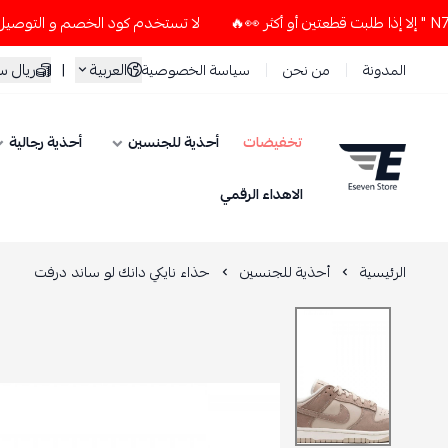
لا تستخدم كود الخصم و التوصيل المجاني " N7 " إلا إذا طلبت قطعتين أو أكثر
العربية
|
ريال 
المدونة
من نحن
سياسة الخصوصية
تخفيضات
أحذية للجنسين
أحذية رجالية
ESEVEN STORE
الاهداء الرقمي
الرئيسية
أحذية للجنسين
حذاء نايكي دانك لو ساند درفت