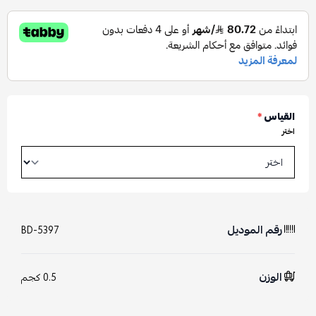
القياس
*
اختر
رقم الموديل
BD-5397
الوزن
0.5 كجم