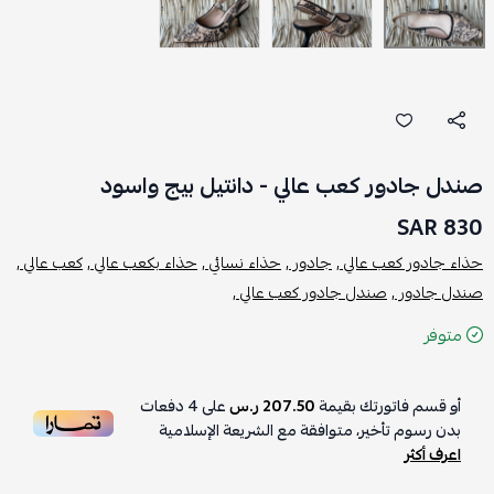
صندل جادور كعب عالي - دانتيل بيج واسود
830 SAR
حذاء جادور كعب عالي ,
جادور ,
حذاء نسائي ,
حذاء بكعب عالي ,
كعب عالي ,
صندل جادور ,
صندل جادور كعب عالي ,
متوفر
أو قسم فاتورتك بقيمة
207.50 ر.س
على
4
دفعات
بدون رسوم تأخير، متوافقة مع الشريعة الإسلامية
اعرف أكثر