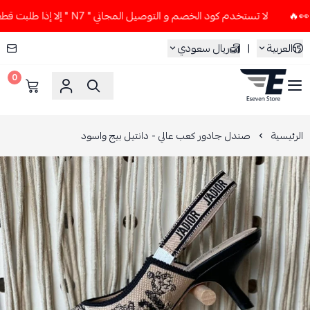
لا تستخدم كود الخصم و التوصيل المجاني " N7 " إلا إذا طلبت قطعتين أو أكثر 👀🔥
العربية
|
ريال سعودي
0
ESEVEN STORE
الرئيسية
صندل جادور كعب عالي - دانتيل بيج واسود