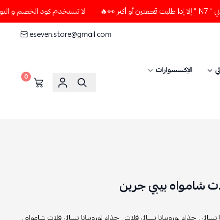
لا تستخدم كود الخصم و التوصيل المجاني " N7 " إلا إذا طلبت قطعت
eseven.store@gmail.com
ي
الإكسسوارات
0
لات شامواه بيبي جرين
 نسائي ,
حذاء لوروبيانا نسائي فلات ,
حذاء لوروبيانا نسائي فلات شامواه ,