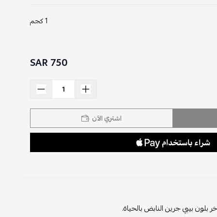
1 كجم
750 SAR
اشتري الآن
ر بلون بيبي جرين النابض بالحياة.