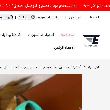
لا تستخدم كود الخصم و التوصيل المجاني " N7 " إلا إذا طلبت قطعتين أو أكثر 👀🔥
العربية
|
ريال 
المدونة
من نحن
سياسة الخصوصية
تخفيضات
أحذية للجنسين
أحذية رجالية
ESEVEN STORE
الاهداء الرقمي
الرئيسية
أحذية للجنسين
لورو بيانا
لورو بيانا فلات نسائي