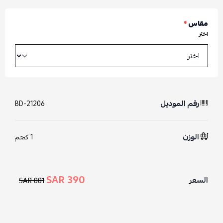
مقاس
*
اختر
رقم الموديل
BD-21206
الوزن
1 كجم
390 SAR
السعر
881 SAR