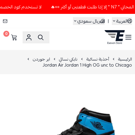
ن أو أكثر 👀🔥
لا تستخدم كود الخصم و التوصيل المجاني " N7 "
العربية
|
ريال سعودي
0
ESEVEN STORE
الرئيسية
أحذية نسائية
نايكي نسائي
اير جوردن
Jordan Air Jordan 1 High OG unc to Chicago