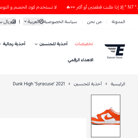
لا تستخدم كود الخصم و التوصيل المجاني " N7 " إلا إذا طلبت قطعتين 
العربية
|
ريال 
المدونة
من نحن
سياسة الخصوصية
تخفيضات
أحذية للجنسين
أحذية رجالية
ESEVEN STORE
الاهداء الرقمي
الرئيسية
أحذية للجنسين
Dunk High 'Syracuse' 2021