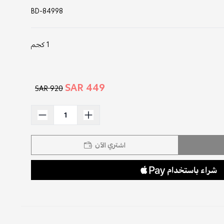
BD-84998
1 كجم
449 SAR
920 SAR
اشتري الآن