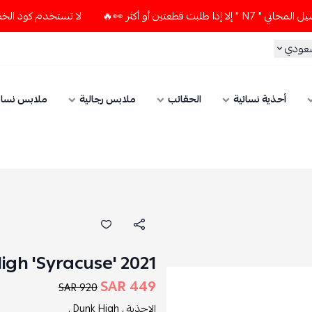
أو أكثر 👀🔥
لا تستخدم كود الخصم و التوصيل المجاني " N7 " إ
سعودي
أحذية نسائية
الحقائب
ملابس رجالية
ملابس نسائ
igh 'Syracuse' 2021
449 SAR
920 SAR
الاحذية ,
Dunk High ,