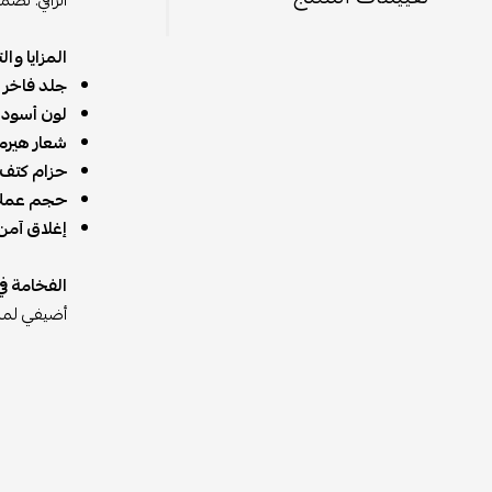
الراقي. تصم
المزايا وا
جلد فاخر ع
لون أسود أ
شعار هيرم
حزام كتف 
حجم عملي
إغلاق آمن
الفخامة ف
أضيفي لمسة