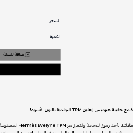
السعر
الكمية
إضافة للسلة
قيبة هيرميس إيفلين TPM الجلدية باللون الأسود!
لالتك بأحد رموز الفخامة والتميز مع
Hermès Evelyne TPM
المصنوعة م