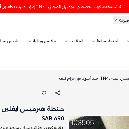
لا تستخدم كود الخصم و التوصيل المجاني " N7 " إلا إذا طلبت قطعتين أو أكثر 
ريال 
لابس نسائي
ملابس رجالية
الحقائب
أحذية نسائية
شنطة هيرميس ايفلين TPM 
شنطة هيرميس ايفلين TPM جلد أسود مع حزام كتف
690 SAR
ة هيرميس ,
حقائب نساء ,
حقيبة كتف ,