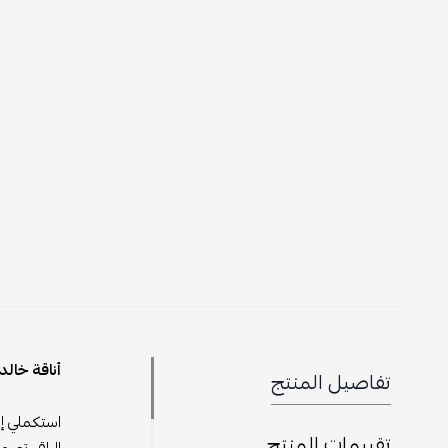
أناقة خالدة مع ح
تفاصيل المنتج
استكملي إط
تقييمات المنتج