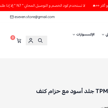
لا تستخدم كود الخصم و التوصيل المجاني " N7 " إلا إذا طلبت قطعتين أو أكثر 👀🔥
eseven.store@gmail.com
ي
الإكسسوارات
0
س ,