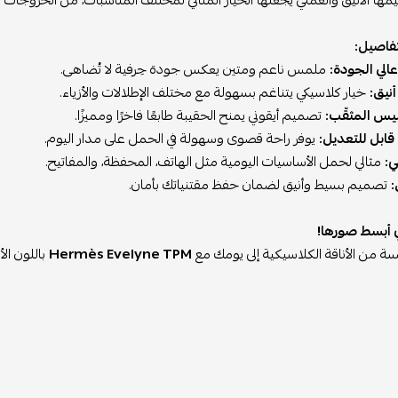
يمها الأنيق والعملي يجعلها الخيار المثالي لمختلف المناسبات، من الخروجات الي
لتفاصيل:
الي الجودة:
ملمس ناعم ومتين يعكس جودة حِرفية لا تُضاهى.
نيق:
خيار كلاسيكي يتناغم بسهولة مع مختلف الإطلالات والأزياء.
يس المثقّب:
تصميم أيقوني يمنح الحقيبة طابعًا فاخرًا ومميزًا.
قابل للتعديل:
يوفر راحة قصوى وسهولة في الحمل على مدار اليوم.
:
مثالي لحمل الأساسيات اليومية مثل الهاتف، المحفظة، والمفاتيح.
:
تصميم بسيط وأنيق لضمان حفظ مقتنياتك بأمان.
ي أبسط صورها!
 من الأناقة الكلاسيكية إلى يومك مع
Hermès Evelyne TPM
باللون ال