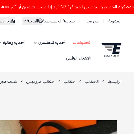
🔥
لا تستخدم كود الخصم و التوصيل المجاني " N7 " إلا إذا طل
سعودي
|
العربية
سياسة الخصوصية
من نحن
المدونة
أحذية رجالية
أحذية للجنسين
تخفيضات
ESEVEN STORE
الاهداء الرقمي
جلد أسود مع حزام كتف
حقائب هيرميس
حقائب
الحقائب
الرئيسية