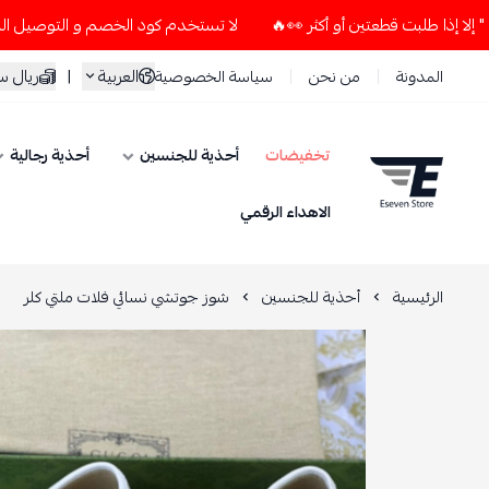
لا تستخدم كود الخصم و التوصيل المجاني " N7 " إلا إذا طلبت قطعتين أو أكثر 👀🔥
العربية
|
ريال 
المدونة
من نحن
سياسة الخصوصية
تخفيضات
أحذية للجنسين
أحذية رجالية
ESEVEN STORE
الاهداء الرقمي
الرئيسية
أحذية للجنسين
شوز جوتشي نسائي فلات ملتي كلر