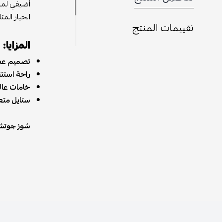
أضيفي لمسة
الخيار المث
تقييمات المنتج
المزايا:
تصميم عص
راحة استثنا
خامات عال
ستايل متع
شوز جوتشي الآن متوفر على  Store