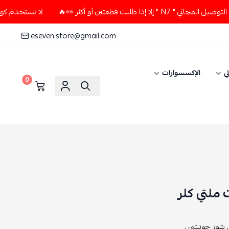
تين أو أكثر 👀🔥
لا تستخدم كود الخصم و التوصيل المجاني " 7
eseven.store@gmail.com
ي
الإكسسوارات
0
ملتي كلر
شوز جوتشي ,