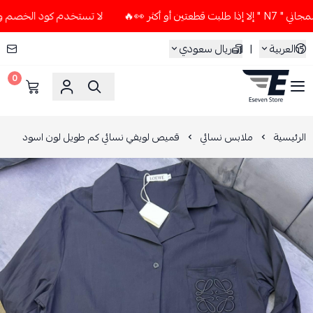
أكثر 👀🔥
لا تستخدم كود الخصم و التوصيل المجاني " N7 " إلا 
العربية
|
ريال سعودي
0
ESEVEN STORE
الرئيسية
ملابس نسائي
قميص لويفي نسائي كم طويل لون اسود