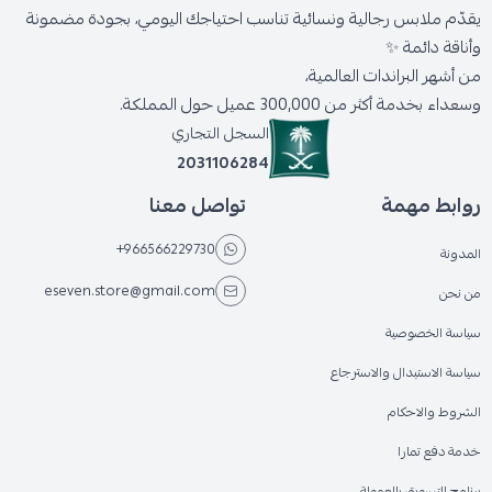
يقدّم ملابس رجالية ونسائية تناسب احتياجك اليومي، بجودة مضمونة
وأناقة دائمة ✨
من أشهر البراندات العالمية،
وسعداء بخدمة أكثر من 300,000 عميل حول المملكة.
السجل التجاري
2031106284
روابط مهمة
تواصل معنا
+966566229730
المدونة
eseven.store@gmail.com
من نحن
سياسة الخصوصية
سياسة الاستبدال والاسترجاع
الشروط والاحكام
خدمة دفع تمارا
برنامج التسويق بالعمولة