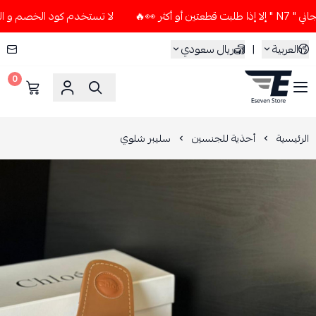
🔥
لا تستخدم كود الخصم و التوصيل المجاني " N7 " إلا إذا ط
العربية
|
ريال سعودي
0
ESEVEN STORE
الرئيسية
أحذية للجنسين
سليبر شلوي