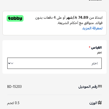
القياس
*
اختر
رقم الموديل
BD-15203
الوزن
0.5 كجم