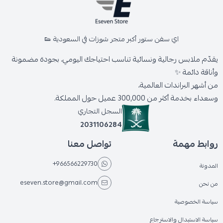
اي سفن ستور أكبر متجر شوزات في السعودية 👟
يقدّم ملابس رجالية ونسائية تناسب احتياجك اليومي، بجودة مضمونة
وأناقة دائمة ✨
من أشهر البراندات العالمية،
وسعداء بخدمة أكثر من 300,000 عميل حول المملكة.
السجل التجاري
2031106284
روابط مهمة
تواصل معنا
+966566229730
المدونة
eseven.store@gmail.com
من نحن
سياسة الخصوصية
سياسة الاستبدال والاسترجاع