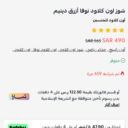
شوز اون كلاود نوفا أزرق دينيم
أون كلاود للجنسين
490 SAR
565 SAR
أون رانينج ,
حذاء رياضي ,
شوز اون كلاود ,
اون كلاود نوفا ,
اون كلاود ,
متوفر
تم شراءه
659
مرة
أو قسم فاتورتك بقيمة
122.50 ر.س
على
4
دفعات
بدون رسوم تأخير، متوافقة مع الشريعة الإسلامية
اعرف أكثر