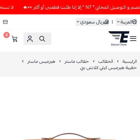
 " N7 " إلا إذا طلبت قطعتين أو أكثر 👀🔥
لا تستخدم كود الخ
العربية
|
ريال سعودي
0
ESEVEN STORE
الرئيسية
الحقائب
حقائب ماستر
هيرميس ماستر
حقيبة هيرميس كيلي كلاتش بني