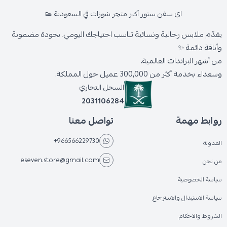
اي سفن ستور أكبر متجر شوزات في السعودية 👟
يقدّم ملابس رجالية ونسائية تناسب احتياجك اليومي، بجودة مضمونة
وأناقة دائمة ✨
من أشهر البراندات العالمية،
وسعداء بخدمة أكثر من 300,000 عميل حول المملكة.
السجل التجاري
2031106284
روابط مهمة
تواصل معنا
+966566229730
المدونة
eseven.store@gmail.com
من نحن
سياسة الخصوصية
سياسة الاستبدال والاسترجاع
الشروط والاحكام