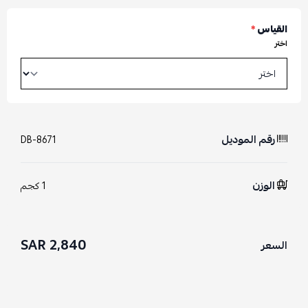
القياس
*
اختر
رقم الموديل
DB-8671
الوزن
1 كجم
2,840 SAR
السعر