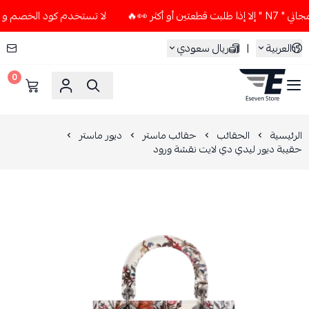
ثر 👀🔥
لا تستخدم كود الخصم و التوصيل المجاني " N7 " إلا إذ
العربية
|
ريال سعودي
0
ESEVEN STORE
الرئيسية
الحقائب
حقائب ماستر
ديور ماستر
حقيبة ديور ليدي دي لايت نقشة ورود