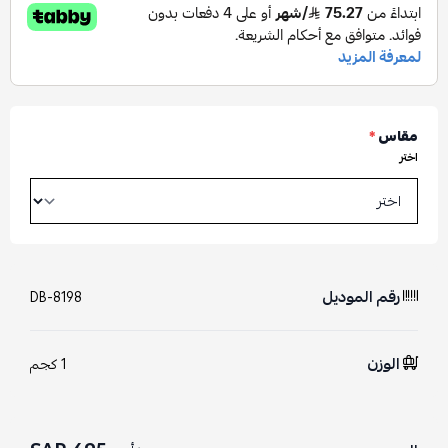
مقاس
*
اختر
رقم الموديل
DB-8198
الوزن
1 كجم