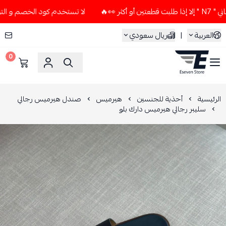
لا تستخدم كود الخصم و التوصيل المجاني " N7 " إلا إذا طلبت 
العربية
|
ريال سعودي
0
ESEVEN STORE
الرئيسية
أحذية للجنسين
هيرميس
صندل هيرميس رجالي
سليبر رجالي هيرميس دارك بلو