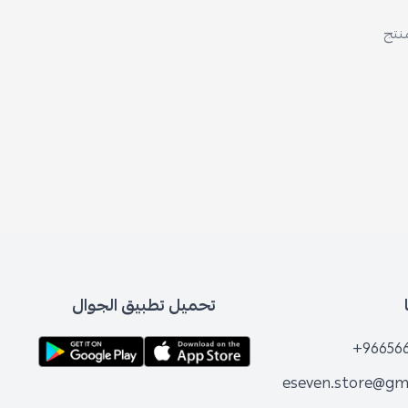
منتج
تحميل تطبيق الجوال
+96656
eseven.store@gm