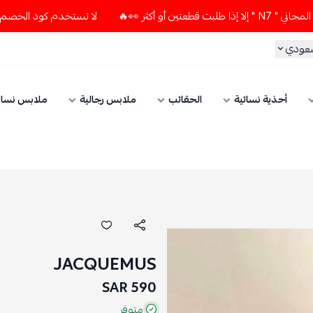
🔥
لا تستخدم كود الخصم و التوصيل المجاني " N7 " إلا إذا طل
سعودي
أحذية نسائية
الحقائب
ملابس رجالية
ملابس نسائ
JACQUEMUS
590 SAR
متوفر