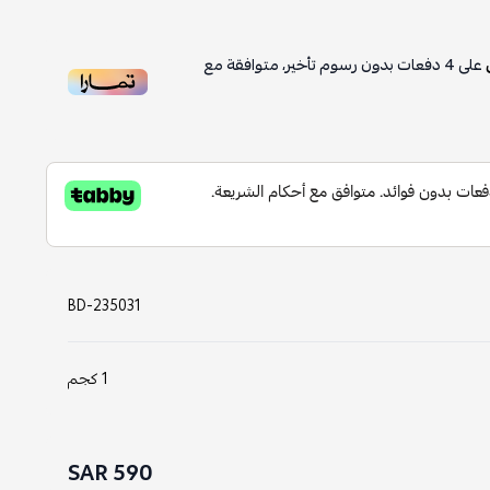
على
4
دفعات بدون رسوم تأخير، متوافقة مع
BD-235031
1 كجم
590 SAR