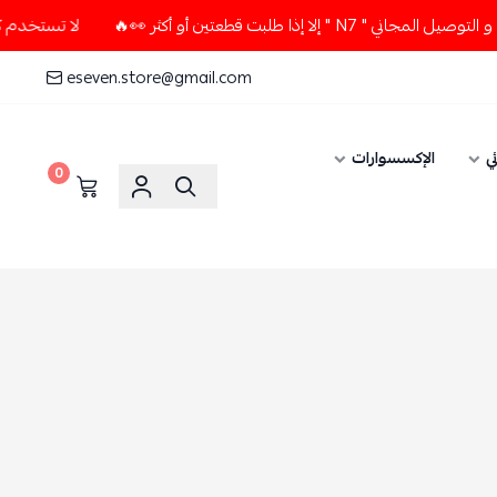
بت قطعتين أو أكثر 👀🔥
لا تستخدم كود الخصم و التوصيل المجان
eseven.store@gmail.com
ي
الإكسسوارات
0