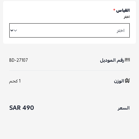
القياس
*
اختر
رقم الموديل
BD-27107
الوزن
1 كجم
490 SAR
السعر