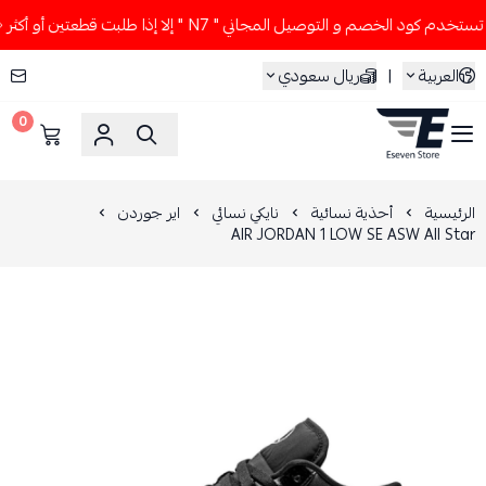
دم كود الخصم و التوصيل المجاني " N7 " إلا إذا طلبت قطعتين أو أكثر 👀🔥
العربية
|
ريال سعودي
0
ESEVEN STORE
الرئيسية
أحذية نسائية
نايكي نسائي
اير جوردن
AIR JORDAN 1 LOW SE ASW All Star