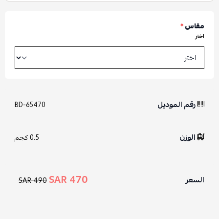
مقاس
*
اختر
رقم الموديل
BD-65470
الوزن
0.5 كجم
470 SAR
السعر
490 SAR