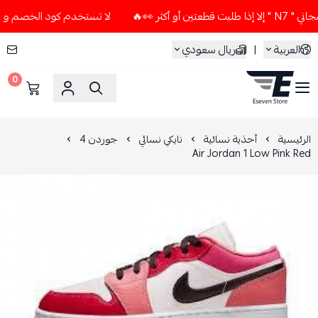
ر 👀🔥
لا تستخدم كود الخصم و التوصيل المجاني " N7 " إلا إذ
العربية
|
ريال سعودي
0
ESEVEN STORE
الرئيسية
أحذية نسائية
نايكي نسائي
جوردن 4
Air Jordan 1 Low Pink Red