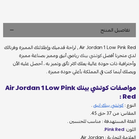
تفاصيل المنتج
Air Jordan 1 Low Pink Red , لراحة قدميك وإطلالتك المميزة وفرنالك
لدي متجرنا أفضل
كوتشي بينك
رياضي أنيق ومميز بصناعة مميزة
وأحترافية ذات جودة عالية يعلك اكثر تألق وتميز به ، أحصل عليه الأن
ويصلك أينما كنت في المملكة بأعلي جودة مميزة .
مواصفات كوتشي بينك Air Jordan 1 Low Pink
Red :
النوع :
كوتشي بينك انيق
.
المقاس: من 37 حتى 45.
الفئة المستهدفة : مناسب للجنسين .
اللون:
Pink Red
.
العلامة التجارية : Air Jordan.