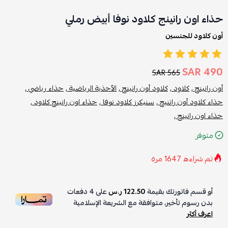
حذاء اون رانينج كلاود نوفا أبيض رملي
أون كلاود للجنسين
490 SAR
565 SAR
أون رانينج ,
كلاود ,
كلاود أون رانينج ,
الأحذية الرياضية ,
حذاء رياضي ,
حذاء كلاود أون راننيج ,
سنيكرز كلاود نوفا ,
حذاء اون رانينج كلاود ,
حذاء اون رانينج ,
متوفر
تم شراءه
1647
مرة
أو قسم فاتورتك بقيمة
122.50 ر.س
على
4
دفعات
بدون رسوم تأخير، متوافقة مع الشريعة الإسلامية
اعرف أكثر