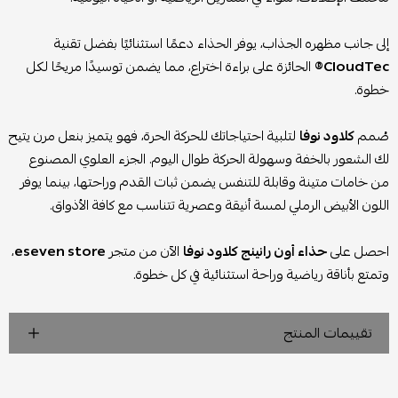
إلى جانب مظهره الجذاب، يوفر الحذاء دعمًا استثنائيًا بفضل تقنية
CloudTec®
الحائزة على براءة اختراع، مما يضمن توسيدًا مريحًا لكل
خطوة.
صُمم
كلاود نوفا
لتلبية احتياجاتك للحركة الحرة، فهو يتميز بنعل مرن يتيح
لك الشعور بالخفة وسهولة الحركة طوال اليوم. الجزء العلوي المصنوع
من خامات متينة وقابلة للتنفس يضمن ثبات القدم وراحتها، بينما يوفر
اللون الأبيض الرملي لمسة أنيقة وعصرية تتناسب مع كافة الأذواق.
احصل على
حذاء أون رانينج كلاود نوفا
الآن من متجر
eseven store
،
وتمتع بأناقة رياضية وراحة استثنائية في كل خطوة.
تقييمات المنتج