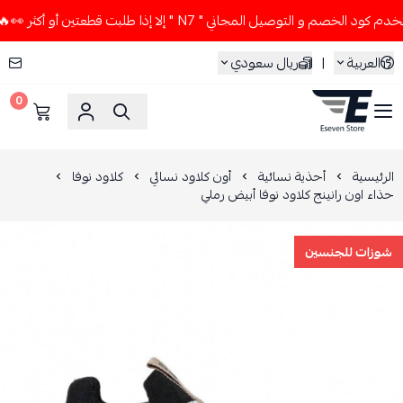
خصم و التوصيل المجاني " N7 " إلا إذا طلبت قطعتين أو أكثر 👀🔥
العربية
|
ريال سعودي
0
ESEVEN STORE
الرئيسية
أحذية نسائية
أون كلاود نسائي
كلاود نوفا
حذاء اون رانينج كلاود نوفا أبيض رملي
شوزات للجنسين