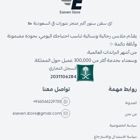
اي سفن ستور أكبر متجر شوزات في السعودية 👟
يقدّم ملابس رجالية ونسائية تناسب احتياجك اليومي، بجودة مضمونة
وأناقة دائمة ✨
من أشهر البراندات العالمية،
وسعداء بخدمة أكثر من 300,000 عميل حول المملكة.
السجل التجاري
2031106284
روابط مهمة
تواصل معنا
+966566229730
المدونة
eseven.store@gmail.com
من نحن
سياسة الخصوصية
سياسة الاستبدال والاسترجاع