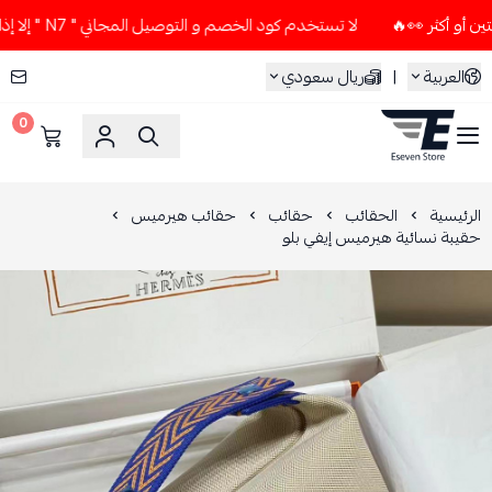
لا تستخدم كود الخصم و التوصيل المجاني " N7 " إلا إذا طلبت قطعتين أو أكثر 👀🔥
العربية
|
ريال سعودي
0
ESEVEN STORE
الرئيسية
الحقائب
حقائب
حقائب هيرميس
حقيبة نسائية هيرميس إيفي بلو