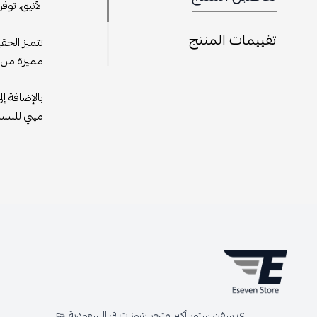
الأنيق، توف
تقييمات المنتج
تتميز الحق
مميزة من ا
بالإضافة إ
ميني للنساء هيرميس كيلي 20 إضافة أن
اي سفن ستور أكبر متجر شوزات في السعودية 👟