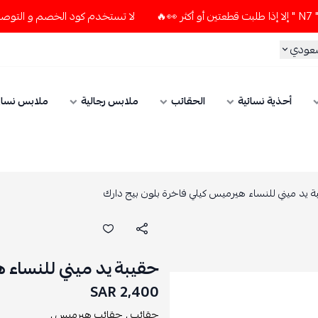
لا تستخدم كود الخصم و التوصيل المجاني " N7 " إلا إذا طلبت قطعتين أو أ
سعودي
أحذية نسائية
الحقائب
ملابس رجالية
ملابس نسائ
 يد ميني للنساء هيرميس كيلي فاخرة بلون بيج دارك
حقيبة يد ميني للنساء 
2,400 SAR
حقائب ,
حقائب هيرميس ,