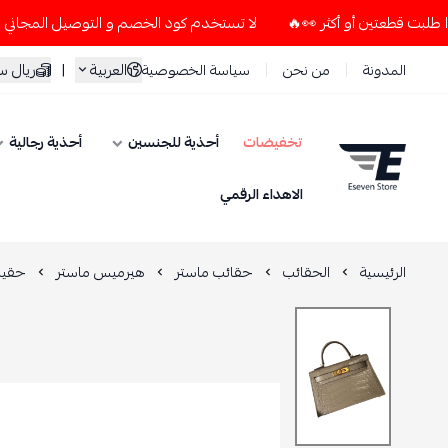
لا تستخدم كود الخصم و التوصيل المجاني " N7 " إلا إذا طلبت قطعتين أو أكثر 👀🔥
العربية
|
ريال 
المدونة
من نحن
سياسة الخصوصية
تخفيضات
أحذية للجنسين
أحذية رجالية
ESEVEN STORE
الاهداء الرقمي
الرئيسية
الحقائب
حقائب ماستر
هيرميس ماستر
حقيبة