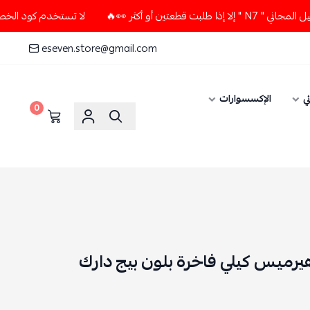
كثر 👀🔥
لا تستخدم كود الخصم و التوصيل المجاني " N7 " إلا 
eseven.store@gmail.com
ي
الإكسسوارات
0
هيرميس كيلي فاخرة بلون بيج دارك