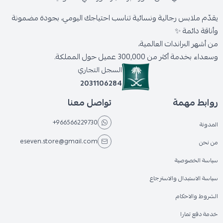
يقدّم ملابس رجالية ونسائية تناسب احتياجك اليومي، بجودة مضمونة
وأناقة دائمة ✨
من أشهر البراندات العالمية،
وسعداء بخدمة أكثر من 300,000 عميل حول المملكة.
السجل التجاري
2031106284
روابط مهمة
تواصل معنا
+966566229730
المدونة
eseven.store@gmail.com
من نحن
سياسة الخصوصية
سياسة الاستبدال والاسترجاع
الشروط والاحكام
خدمة دفع تمارا