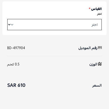
القياس
*
اختر
رقم الموديل
BD-497904
الوزن
0.5 كجم
610 SAR
السعر