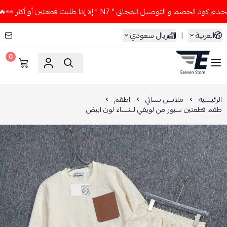
خصم و التوصيل المجاني " N7 " إلا إذا طلبت قطعتين أو أكثر 👀🔥
العربية
|
ريال سعودي
0
ESEVEN STORE
الرئيسية
ملابس نسائي
اطقم
طقم قطعتين سبور من لويفي للنساء لون ابيض