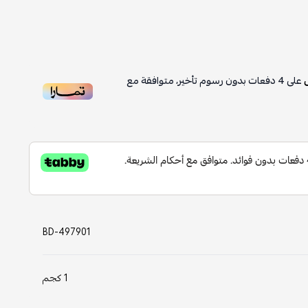
على
4
دفعات بدون رسوم تأخير، متوافقة مع
BD-497901
1 كجم