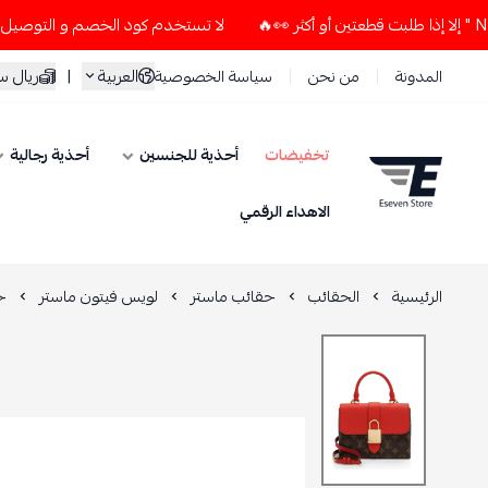
لا تستخدم كود الخصم و التوصيل المجاني " N7 " إلا إذا طلبت قطعتين أو أكثر 👀
العربية
|
ريال 
المدونة
من نحن
سياسة الخصوصية
تخفيضات
أحذية للجنسين
أحذية رجالية
ESEVEN STORE
الاهداء الرقمي
الرئيسية
الحقائب
حقائب ماستر
لويس فيتون ماستر
ح