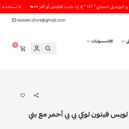
ت قطعتين أو أكثر 👀🔥
لا تستخدم كود الخصم و التوصيل المجاني
eseven.store@gmail.com
ي
الإكسسوارات
0
ويس فيتون لوكي بي بي أحمر مع بني