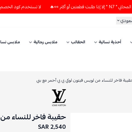
لا تستخدم كود الخصم و التوصيل المجاني " N7 " إلا إذا طلب
سعودي
أحذية نسائية
الحقائب
ملابس رجالية
ملابس نسائ
قيبة فاخر للنساء من لويس فيتون لوكي بي بي أحمر مع بني
حقيبة فاخر للنساء من ل
2,540 SAR