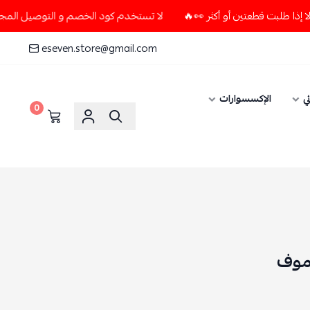
لا تستخدم كود الخصم و التوصيل المجاني " N7 " إلا إذا طلبت قطعتين أو أكثر 👀🔥
eseven.store@gmail.com
ي
الإكسسوارات
0
 موف