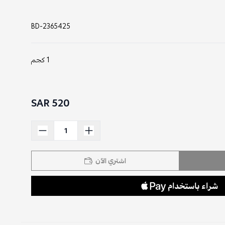
BD-2365425
1 كجم
520 SAR
اشتري الآن