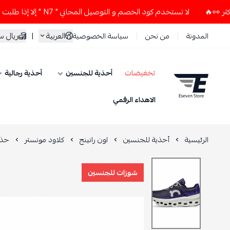
لا تستخدم كود الخصم و التوصيل المجاني " N7 " إلا إذا طلبت قطعتين أو أكثر 👀🔥
العربية
|
ريال 
المدونة
من نحن
سياسة الخصوصية
تخفيضات
أحذية للجنسين
أحذية رجالية
ESEVEN STORE
الاهداء الرقمي
الرئيسية
أحذية للجنسين
اون رانينج
كلاود مونستر
حذا
شوزات للجنسين