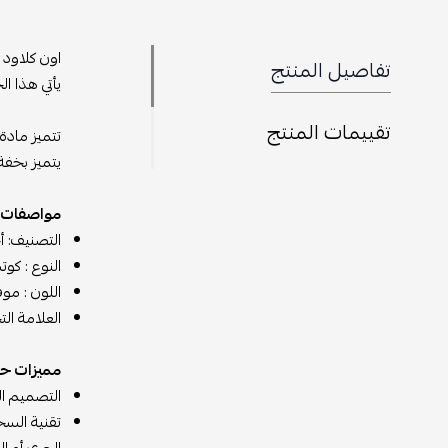
اون كلاود 
تفاصيل المنتج
يأتي هذا ا
تقييمات المنتج
تتميز مادة 
يتميز بخفة 
مواصفات ح
التصنيف: أ
النوع : كو
اللون : مو
العلامة الت
مميزات حذا
التصميم ال