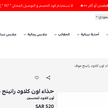
لا تستخدم كود الخصم و التوصيل المجاني " N7 " إلا إذا طلبت قطعتين أو أكثر 👀🔥
سعودي
أحذية نسائية
الحقائب
ملابس رجالية
ملابس نسائ
ء اون كلاود رانينج موف
حذاء اون كلاود رانينج
أون كلاود للجنسين
520 SAR