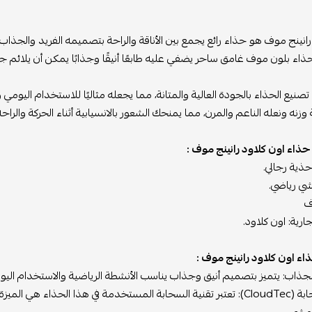
رانينج موف هو حذاء رائع يجمع بين الأناقة والراحة بتصميمه الفريد والجذاب.
لحذاء بلون موف غامق ساحر يضفي عليه طابعًا أنيقًا وجذابًا يمكن أن يلائم جم
تصنيع الحذاء بالجودة العالية والمتانة، مما يجعله مثاليًا للاستخدام اليومي 
وزنه ونعله الناعم والمرن، مما يمنحك الشعور بالانسيابية أثناء الحركة والراح
ذاء اون كلاود رانينج موف :
حذية رجالي.
تشي رياضي.
ف
جارية: اون كلاود.
ء اون كلاود رانينج موف :
جذاب: يتميز بتصميم أنيق وجذاب يناسب الأنشطة الرياضية والاستخدام اليو
تقنية السحابة (CloudTec): تعتبر تقنية السحابة المستخدمة في هذا الحذا