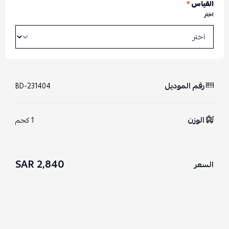
القياس
*
اختر
رقم الموديل
BD-231404
الوزن
1 كجم
2,840 SAR
السعر