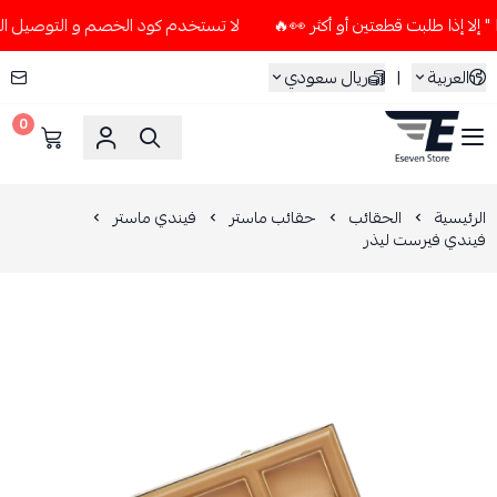
لا تستخدم كود الخصم و التوصيل المجاني " N7 " إلا إذا طلبت قطعتين أو
العربية
|
ريال سعودي
0
ESEVEN STORE
الرئيسية
الحقائب
حقائب ماستر
فيندي ماستر
فيندي فيرست ليذر