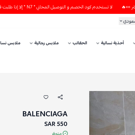
لا تستخدم كود الخصم و التوصيل المجاني " N7 " إلا إذا طلبت قطعتين أو أكثر 👀🔥
سعودي
أحذية نسائية
الحقائب
ملابس رجالية
ملابس نسائ
BALENCIAGA
550 SAR
متوفر