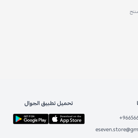
منتج
تحميل تطبيق الجوال
+96656
eseven.store@gm