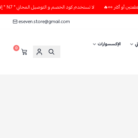
لا تستخدم كود الخصم و التوصيل المجاني " N7 " إلا إذا طلبت قطعتين أو أكثر 👀🔥
eseven.store@gmail.com
ي
الإكسسوارات
0