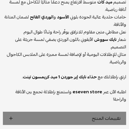
تصميم
ميد كات
متوسط الارتفاع يمنح دعمًا مثاليًا للكاحل مع لمسة
أناقة رياضية.
خامات جلدية عالية الجودة بلوني
الأسود
و
الوردي الفاتح
لضمان المتانة
والأناقة.
نعل مطاطي متين مقاوم للانزلاق يوفّر راحة وثباتًا طوال اليوم.
شعار
نايك سووش
الأيقوني باللون الوردي يضفي لمسة جريئة على
التصميم.
مثالي للإطلالات اليومية أو لإضافة لمسة مميزة على الملابس الكاجوال
والرياضية.
ارتقِ بإطلالتك مع
حذاء نايك إير جوردن 1 ميد كريمسون تينت
.
اطلبه الآن عبر
eseven store
واستمتع بإطلالة تجمع بين الأناقة
والراحة!
تقييمات المنتج