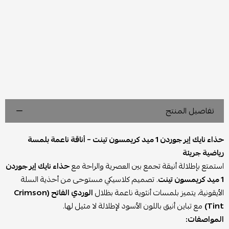
تفاصيل المنتج
حذاء نايك إير جوردن 1 ميد كريمسون تينت – أناقة ناعمة بلمسة
رياضية جريئة
استمتع بإطلالة أنيقة تجمع بين العصرية والراحة مع
حذاء نايك إير جوردن
1 ميد كريمسون تينت
. تصميم كلاسيكي مستوحى من أحذية السلة
الأيقونية، يتميز بلمسات أنثوية ناعمة بظلال
الوردي الفاتح (Crimson
Tint)
مع تباين أنيق باللون الأسود لإطلالة لا مثيل لها.
المواصفات: