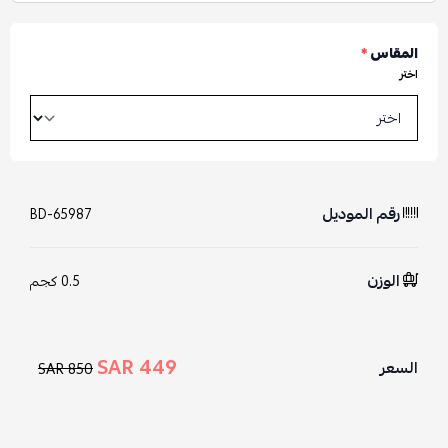
المقاس
*
اختر
رقم الموديل
BD-65987
الوزن
0.5 كجم
449 SAR
السعر
850 SAR