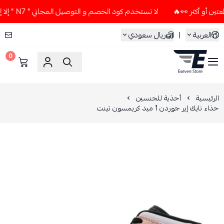
لا تستخدم كود الخصم و التوصيل المجاني " N7 " إلا إذا طلبت قطعتين أو أكثر 👀🔥
العربية
|
ريال سعودي
0
ESEVEN STORE
الرئيسية
أحذية للجنسين
حذاء نايك إير جوردن 1 ميد كريمسون تينت