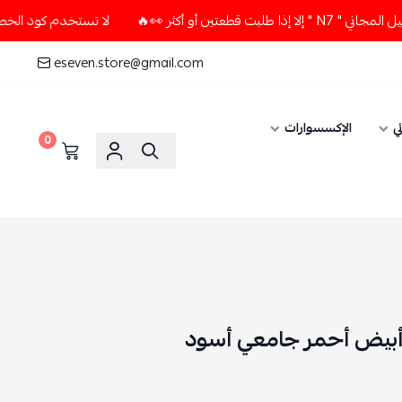
و أكثر 👀🔥
لا تستخدم كود الخصم و التوصيل المجاني " N7 " إ
eseven.store@gmail.com
ي
الإكسسوارات
0