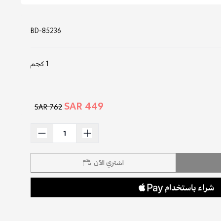
BD-85236
1 كجم
449 SAR
762 SAR
اشتري الآن