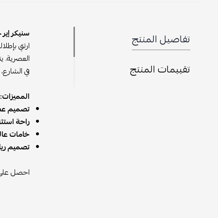
سنيكر إير جوردن 1 لو - أبي
تفاصيل المنتج
ارتقِ بإطلا
العصرية. يت
تقييمات المنتج
في الشارع،
المميزات:
تصميم عص
راحة استثنا
خامات عال
تصميم ريا
احصل عل