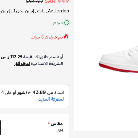
449 SAR
762 SAR
Air Jordan ,
نايك ,
إير جوردن 1 ,
إير جو
متوفر
تم شراءه
8
مرات
أو قسم فاتورتك بقيمة
112.25 ر.س
ع
الشريعة الإسلامية
اعرف أكثر
مقاس
*
اختر