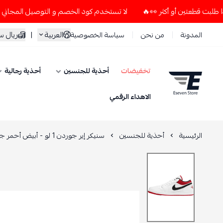
لا تستخدم كود الخصم و التوصيل المجاني " N7 " إلا إذا طلبت قطعتين أو أكثر 👀🔥
العربية
|
ريال 
المدونة
من نحن
سياسة الخصوصية
تخفيضات
أحذية للجنسين
أحذية رجالية
ESEVEN STORE
الاهداء الرقمي
الرئيسية
أحذية للجنسين
سنيكر إير جوردن 1 لو - أبيض أحمر جامعي أسود