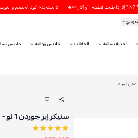
لا تستخدم كود الخصم و التوصيل المجاني " N7 " إلا إذا طلبت قطعتين أ
سعودي
أحذية نسائية
الحقائب
ملابس رجالية
ملابس نسائ
سنيكر إير جوردن 1 لو - أبيض أحمر جامعي أسود