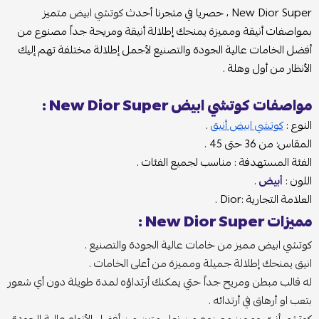
New Dior Super ، حصريا في متجرنا أحدث
كوتشي ابيض
متميز
بمواصفات أنيقة ومميزة يمنحك إطلالة أنيقة ومريحة جداً مصنوع من
أفضل الخامات عالية الجودة والتصنيع لأجمل إطلالة مختلفة تهم إليك
الأنظار من أول وهلة .
مواصفات كوتشي ابيض New Dior Super :
النوع :
كوتشي ابيض أنيق
.
المقاس: من 36 حتى 45 .
الفئة المستهدفة : مناسب لجميع الفئات .
اللون :
أبيض
.
العلامة التجارية :Dior .
مميزات New Dior Super :
كوتشي ابيض مميز من خامات عالية الجودة والتصنيع .
انيق يمنحك إطلالة جميلة ومميزة من أعلى الخامات .
له قالب مبطن ومريح جداً حتي يمكنك أرتداؤه لمدة طويلة دون أي شعور
بتعب او أرهاق في أرتدائه .
كوتشي أنيق ومميز مصنوع من نعل متين من أفضل الأنواع عالية الجودة