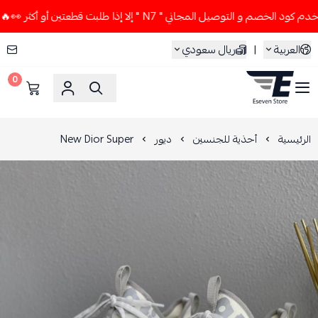
صم و التوصيل المجاني " N7 " إلا إذا طلبت قطعتين أو أكثر 👀🔥
العربية
|
ريال سعودي
0
ESEVEN STORE
الرئيسية
أحذية للجنسين
ديور
New Dior Super