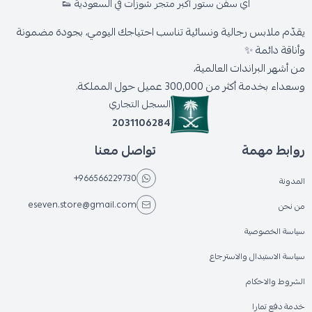
اي سفن ستور أكبر متجر شوزات في السعودية 👟
يقدّم ملابس رجالية ونسائية تناسب احتياجك اليومي، بجودة مضمونة
وأناقة دائمة ✨
من أشهر البراندات العالمية،
وسعداء بخدمة أكثر من 300,000 عميل حول المملكة.
السجل التجاري
2031106284
روابط مهمة
تواصل معنا
+966566229730
المدونة
eseven.store@gmail.com
من نحن
سياسة الخصوصية
سياسة الاستبدال والاسترجاع
الشروط والاحكام
خدمة دفع تمارا