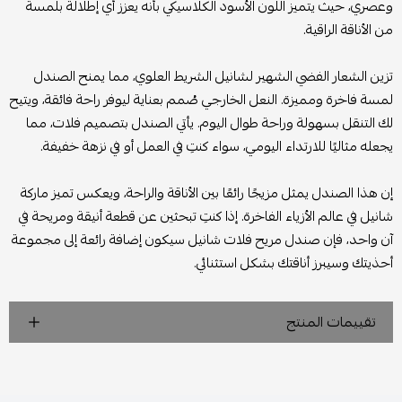
وعصري، حيث يتميز اللون الأسود الكلاسيكي بأنه يعزز أي إطلالة بلمسة
من الأناقة الراقية.
تزين الشعار الفضي الشهير لشانيل الشريط العلوي، مما يمنح الصندل
لمسة فاخرة ومميزة. النعل الخارجي صُمم بعناية ليوفر راحة فائقة، ويتيح
لك التنقل بسهولة وراحة طوال اليوم. يأتي الصندل بتصميم فلات، مما
يجعله مثاليًا للارتداء اليومي، سواء كنتِ في العمل أو في نزهة خفيفة.
إن هذا الصندل يمثل مزيجًا رائعًا بين الأناقة والراحة، ويعكس تميز ماركة
شانيل في عالم الأزياء الفاخرة. إذا كنتِ تبحثين عن قطعة أنيقة ومريحة في
آن واحد، فإن صندل مريح فلات شانيل سيكون إضافة رائعة إلى مجموعة
أحذيتك وسيبرز أناقتك بشكل استثنائي.
تقييمات المنتج