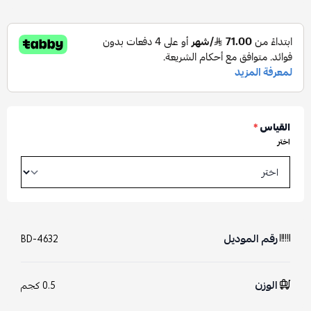
القياس
*
اختر
رقم الموديل
BD-4632
الوزن
0.5 كجم