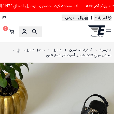
لا تستخدم كود الخصم و التوصيل المجاني " N7 " إلا إذا طلبت قطعتين أو أكثر 👀🔥
العربية
|
ريال سعودي
0
ESEVEN STORE
الرئيسية
أحذية للجنسين
شانيل
صندل شانيل نسائي
صندل مريح فلات شانيل أسود مع شعار فضي