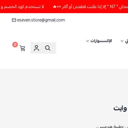
🔥
لا تستخدم كود الخصم و التوصيل المجاني " N7 " إلا إذا طلب
eseven.store@gmail.com
ي
الإكسسوارات
0
وايت
,
حقيبة هيرميس ,