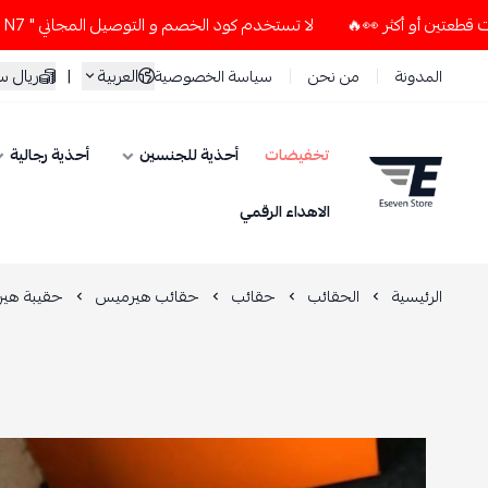
لا تستخدم كود الخصم و التوصيل المجاني " N7 " إلا إذا طلبت قطعتين أو أكثر 👀🔥
العربية
|
ريال 
المدونة
من نحن
سياسة الخصوصية
تخفيضات
أحذية للجنسين
أحذية رجالية
ESEVEN STORE
الاهداء الرقمي
الرئيسية
الحقائب
حقائب
حقائب هيرميس
حقيبة هير