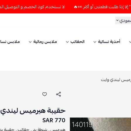
لا تستخدم كود الخصم و التوصيل المجاني " N7 " إلا إذا طلبت قطعتين أو أكثر 👀
سعودي
أحذية نسائية
الحقائب
ملابس رجالية
ملابس نسائ
ميس ليندي وايت
حقيبة هيرميس ليندي 
770 SAR
هيرميس ,
شنطة يد ,
حقائب ,
حقيبة يد 