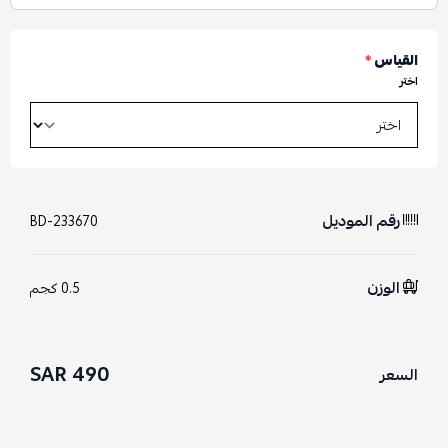
القياس
*
اختر
رقم الموديل
BD-233670
الوزن
0.5 كجم
490 SAR
السعر