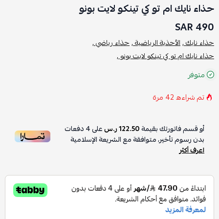
حذاء نايك ام تو كي تينكو لايت بونو
490 SAR
حذاء نايك ,
الأحذية الرياضية ,
حذاء رياضي ,
حذاء نايك ام تو كي تينكو لايت بونو ,
متوفر
تم شراءه
42
مرة
أو قسم فاتورتك بقيمة
122.50 ر.س
على
4
دفعات
بدون رسوم تأخير، متوافقة مع الشريعة الإسلامية
اعرف أكثر