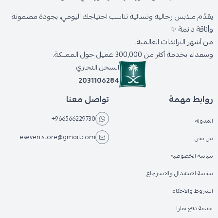
يقدّم ملابس رجالية ونسائية تناسب احتياجك اليومي، بجودة مضمونة
وأناقة دائمة ✨
من أشهر البراندات العالمية،
وسعداء بخدمة أكثر من 300,000 عميل حول المملكة.
السجل التجاري
2031106284
روابط مهمة
تواصل معنا
+966566229730
المدونة
eseven.store@gmail.com
من نحن
سياسة الخصوصية
سياسة الاستبدال والاسترجاع
الشروط والاحكام
خدمة دفع تمارا