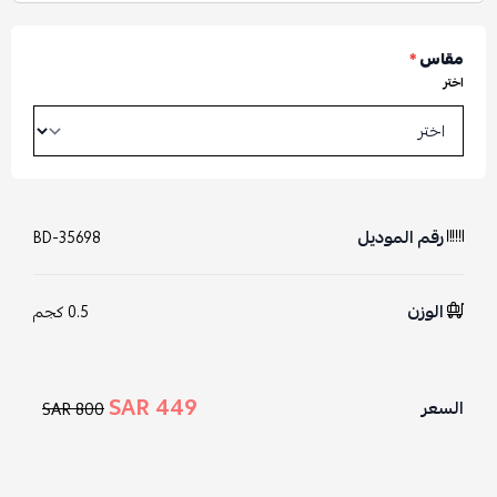
مقاس
*
اختر
رقم الموديل
BD-35698
الوزن
0.5 كجم
449 SAR
السعر
800 SAR