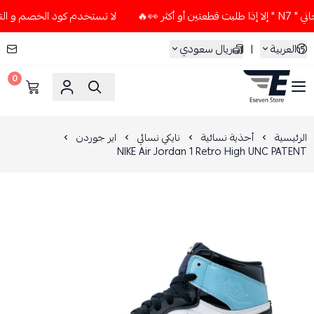
لا تستخدم كود الخصم و التوصيل المجاني " N7 " إلا إذا طلبت
العربية
|
ريال سعودي
0
ESEVEN STORE
الرئيسية
أحذية نسائية
نايكي نسائي
اير جوردن
NIKE Air Jordan 1 Retro High UNC PATENT