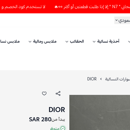
لا تستخدم كود الخصم و التوصيل المجاني " N7 " إلا إذا طلبت قطعت
سعودي
أحذية نسائية
الحقائب
ملابس رجالية
ملابس نسائ
ارات النسائية
DIOR
DIOR
280 SAR
يبدأ من
متوفر