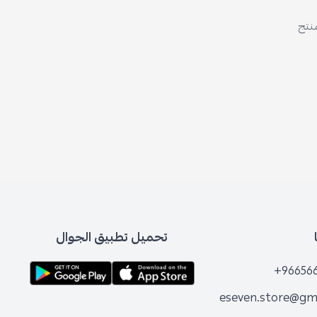
منتج
تحميل تطبيق الجوال
+96656
eseven.store@gm