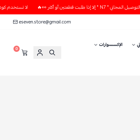
ين أو أكثر 👀🔥
لا تستخدم كود الخصم و التوصيل المجاني " N7 
eseven.store@gmail.com
ي
الإكسسوارات
0