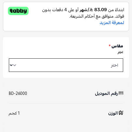
مقاس
*
اختر
رقم الموديل
BD-26000
الوزن
1 كجم