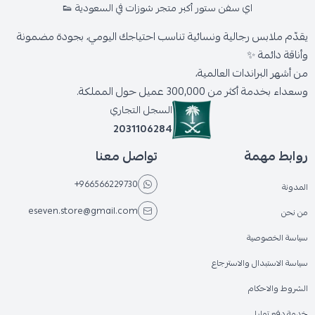
اي سفن ستور أكبر متجر شوزات في السعودية 👟
يقدّم ملابس رجالية ونسائية تناسب احتياجك اليومي، بجودة مضمونة
وأناقة دائمة ✨
من أشهر البراندات العالمية،
وسعداء بخدمة أكثر من 300,000 عميل حول المملكة.
السجل التجاري
2031106284
روابط مهمة
تواصل معنا
+966566229730
المدونة
eseven.store@gmail.com
من نحن
سياسة الخصوصية
سياسة الاستبدال والاسترجاع
الشروط والاحكام
خدمة دفع تمارا