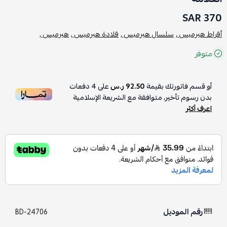
370 SAR
أقراط هيرميس ,
سلسال هيرميس ,
قلادة هيرميس ,
هيرميس ,
متوفر
أو قسم فاتورتك بقيمة
92.50 ر.س
على
4
دفعات
بدون رسوم تأخير، متوافقة مع الشريعة الإسلامية
اعرف أكثر
رقم الموديل
BD-24706