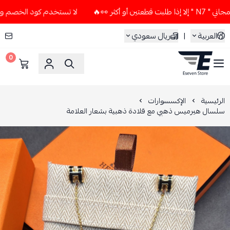
ثر 👀🔥
لا تستخدم كود الخصم و التوصيل المجاني " N7 " إلا إ
العربية
|
ريال سعودي
0
ESEVEN STORE
الرئيسية
الإكسسوارات
سلسال هيرميس ذهبي مع قلادة ذهبية بشعار العلامة